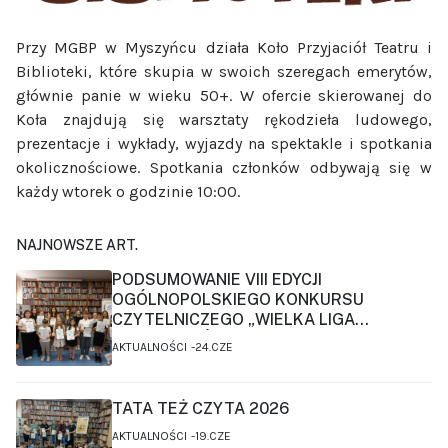
Przy MGBP w Myszyńcu działa Koło Przyjaciół Teatru i
Biblioteki, które skupia w swoich szeregach emerytów,
głównie panie w wieku 50+. W ofercie skierowanej do
Koła znajdują się warsztaty rękodzieła ludowego,
prezentacje i wykłady, wyjazdy na spektakle i spotkania
okolicznościowe. Spotkania członków odbywają się w
każdy wtorek o godzinie 10:00.
NAJNOWSZE ART.
PODSUMOWANIE VIII EDYCJI
OGÓLNOPOLSKIEGO KONKURSU
CZYTELNICZEGO „WIELKA LIGA
CZYTELNIKÓW”
AKTUALNOŚCI
24.CZE
TATA TEŻ CZYTA 2026
AKTUALNOŚCI
19.CZE