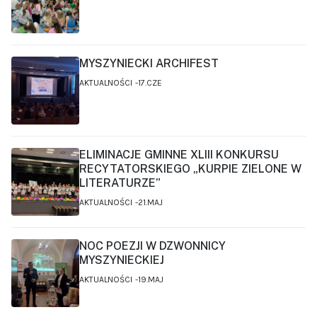
MYSZYNIECKI ARCHIFEST
AKTUALNOŚCI
17.CZE
ELIMINACJE GMINNE XLIII KONKURSU
RECYTATORSKIEGO „KURPIE ZIELONE W
LITERATURZE”
AKTUALNOŚCI
21.MAJ
NOC POEZJI W DZWONNICY
MYSZYNIECKIEJ
AKTUALNOŚCI
19.MAJ